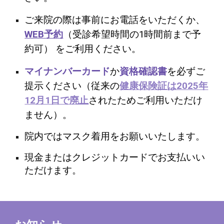
ご来院の際は
事前にお電話をいただくか
、
WEB予約
（受診希望時間の1時間前まで予
約可）
をご利用ください。
マイナンバーカード
か
資格確認書
を必ずご
提示ください（従来の
健康保険証は2025年
12月1日で廃止
されたためご利用いただけ
ません）。
院内では
マスク着用
をお願いいたします。
現金
またはクレジットカード
で
お支払いい
ただけます
。